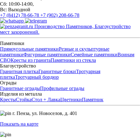
Сб: 10:00-14:00,
Вс: Выходной
+7 (8412) 78-66-78
+7 (902) 208-66-78
Производство Памятников, Благоустройство
мест захоронений.
Памятники
Прямоугольные памятники
Резные и скульптурные
памятники
Фигурные памятники
Семейные памятники
Воинам
СВО
Кресты из гранита
Памятники из стекла
Благоустройство
Гранитная плитка
Гранитные блоки
Тротуарная
плитка
Тротуарный бордюр
Ограды
Гранитные ограды
Профильные ограды
Изделия из металла
Кресты
Стойка
Стол + Лавка
Цветники
Памятник
г. Пенза,
ул. Новоселов, д. 401
Показать на карте