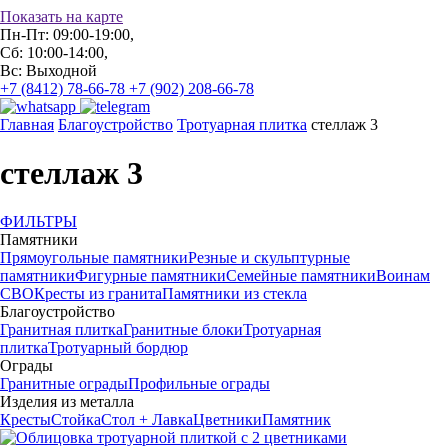
Показать на карте
Пн-Пт: 09:00-19:00,
Сб: 10:00-14:00,
Вс: Выходной
+7 (8412) 78-66-78
+7 (902) 208-66-78
Главная
Благоустройство
Тротуарная плитка
стеллаж 3
стеллаж 3
ФИЛЬТРЫ
Памятники
Прямоугольные памятники
Резные и скульптурные
памятники
Фигурные памятники
Семейные памятники
Воинам
СВО
Кресты из гранита
Памятники из стекла
Благоустройство
Гранитная плитка
Гранитные блоки
Тротуарная
плитка
Тротуарный бордюр
Ограды
Гранитные ограды
Профильные ограды
Изделия из металла
Кресты
Стойка
Стол + Лавка
Цветники
Памятник