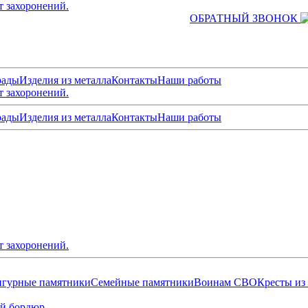
т захоронений.
ОБРАТНЫЙ ЗВОНОК
рады
Изделия из металла
Контакты
Наши работы
т захоронений.
рады
Изделия из металла
Контакты
Наши работы
т захоронений.
гурные памятники
Семейные памятники
Воинам СВО
Кресты из
й бордюр