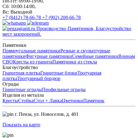
Пн-Пт: 09:00-19:00,
Сб: 10:00-14:00,
Вс: Выходной
+7 (8412) 78-66-78
+7 (902) 208-66-78
Производство Памятников, Благоустройство
мест захоронений.
Памятники
Прямоугольные памятники
Резные и скульптурные
памятники
Фигурные памятники
Семейные памятники
Воинам
СВО
Кресты из гранита
Памятники из стекла
Благоустройство
Гранитная плитка
Гранитные блоки
Тротуарная
плитка
Тротуарный бордюр
Ограды
Гранитные ограды
Профильные ограды
Изделия из металла
Кресты
Стойка
Стол + Лавка
Цветники
Памятник
г. Пенза,
ул. Новоселов, д. 401
Показать на карте