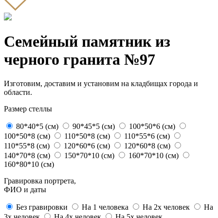
Семейный памятник из
черного гранита №97
Изготовим, доставим и установим на кладбищах города и
области.
Размер стеллы
80*40*5 (см)
90*45*5 (см)
100*50*6 (см)
100*50*8 (см)
110*50*8 (см)
110*55*6 (см)
110*55*8 (см)
120*60*6 (см)
120*60*8 (см)
140*70*8 (см)
150*70*10 (см)
160*70*10 (см)
160*80*10 (см)
Гравировка портрета,
ФИО и даты
Без гравировки
На 1 человека
На 2х человек
На
3х человек
На 4х человек
На 5х человек