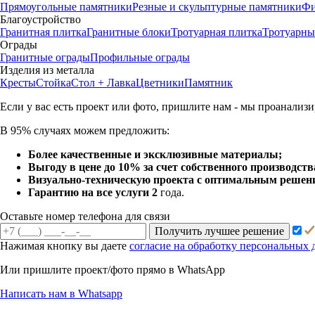
Прямоугольные памятники
Резные и скульптурные памятники
Фи
Благоустройство
Гранитная плитка
Гранитные блоки
Тротуарная плитка
Тротуарны
Ограды
Гранитные ограды
Профильные ограды
Изделия из металла
Кресты
Стойка
Стол + Лавка
Цветники
Памятник
Если у вас есть проект или
фото, пришлите нам - мы
проанализи
В 95% случаях можем предложить:
Более качественные и эксклюзивные материалы;
Выгоду в цене до 10% за счет собственного производств
Визуально-техническую проекта с оптимальным решение
Гарантию на все услуги 2
года.
Оставьте номер телефона для связи
Получить лучшее решение
Нажимая кнопку вы даете
согласие на обработку персональных
Или пришлите проект/фото прямо
в WhatsApp
Написать нам в Whatsapp