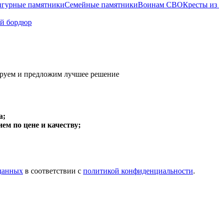
гурные памятники
Семейные памятники
Воинам СВО
Кресты из
й бордюр
руем и предложим
лучшее решение
а;
м по цене и качеству;
 данных
в соответствии с
политикой конфиденциальности
.