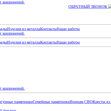
т захоронений.
ОБРАТНЫЙ ЗВОНОК
рады
Изделия из металла
Контакты
Наши работы
т захоронений.
рады
Изделия из металла
Контакты
Наши работы
т захоронений.
гурные памятники
Семейные памятники
Воинам СВО
Кресты из
й бордюр