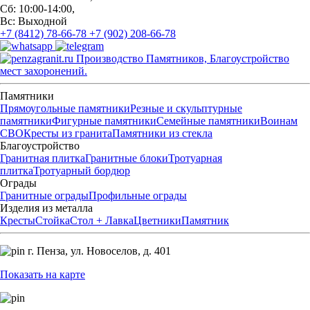
Сб: 10:00-14:00,
Вс: Выходной
+7 (8412) 78-66-78
+7 (902) 208-66-78
Производство Памятников, Благоустройство
мест захоронений.
Памятники
Прямоугольные памятники
Резные и скульптурные
памятники
Фигурные памятники
Семейные памятники
Воинам
СВО
Кресты из гранита
Памятники из стекла
Благоустройство
Гранитная плитка
Гранитные блоки
Тротуарная
плитка
Тротуарный бордюр
Ограды
Гранитные ограды
Профильные ограды
Изделия из металла
Кресты
Стойка
Стол + Лавка
Цветники
Памятник
г. Пенза,
ул. Новоселов, д. 401
Показать на карте