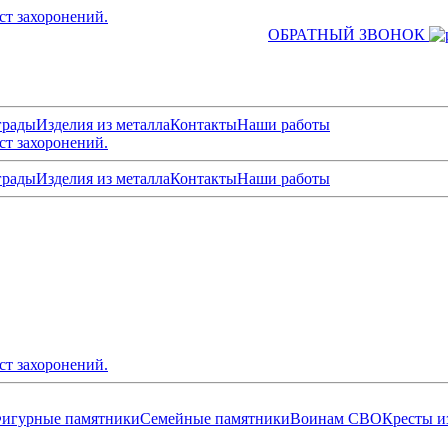
ст захоронений.
ОБРАТНЫЙ ЗВОНОК
грады
Изделия из металла
Контакты
Наши работы
ст захоронений.
грады
Изделия из металла
Контакты
Наши работы
ст захоронений.
игурные памятники
Семейные памятники
Воинам СВО
Кресты и