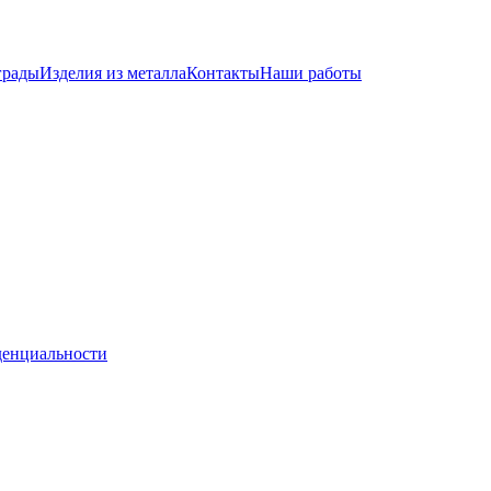
грады
Изделия из металла
Контакты
Наши работы
денциальности