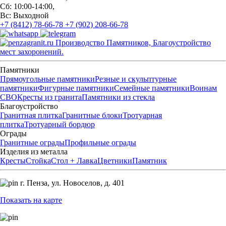
Сб: 10:00-14:00,
Вс: Выходной
+7 (8412) 78-66-78
+7 (902) 208-66-78
Производство Памятников, Благоустройство
мест захоронений.
Памятники
Прямоугольные памятники
Резные и скульптурные
памятники
Фигурные памятники
Семейные памятники
Воинам
СВО
Кресты из гранита
Памятники из стекла
Благоустройство
Гранитная плитка
Гранитные блоки
Тротуарная
плитка
Тротуарный бордюр
Ограды
Гранитные ограды
Профильные ограды
Изделия из металла
Кресты
Стойка
Стол + Лавка
Цветники
Памятник
г. Пенза,
ул. Новоселов, д. 401
Показать на карте