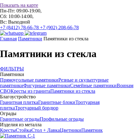
Показать на карте
Пн-Пт: 09:00-19:00,
Сб: 10:00-14:00,
Вс: Выходной
+7 (8412) 78-66-78
+7 (902) 208-66-78
Главная
Памятники
Памятники из стекла
Памятники из стекла
ФИЛЬТРЫ
Памятники
Прямоугольные памятники
Резные и скульптурные
памятники
Фигурные памятники
Семейные памятники
Воинам
СВО
Кресты из гранита
Памятники из стекла
Благоустройство
Гранитная плитка
Гранитные блоки
Тротуарная
плитка
Тротуарный бордюр
Ограды
Гранитные ограды
Профильные ограды
Изделия из металла
Кресты
Стойка
Стол + Лавка
Цветники
Памятник