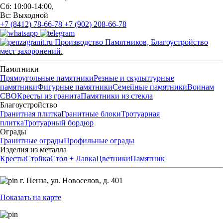
Сб: 10:00-14:00,
Вс: Выходной
+7 (8412) 78-66-78
+7 (902) 208-66-78
Производство Памятников, Благоустройство
мест захоронений.
Памятники
Прямоугольные памятники
Резные и скульптурные
памятники
Фигурные памятники
Семейные памятники
Воинам
СВО
Кресты из гранита
Памятники из стекла
Благоустройство
Гранитная плитка
Гранитные блоки
Тротуарная
плитка
Тротуарный бордюр
Ограды
Гранитные ограды
Профильные ограды
Изделия из металла
Кресты
Стойка
Стол + Лавка
Цветники
Памятник
г. Пенза,
ул. Новоселов, д. 401
Показать на карте