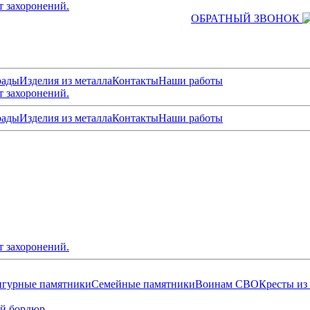
т захоронений.
ОБРАТНЫЙ ЗВОНОК
рады
Изделия из металла
Контакты
Наши работы
т захоронений.
рады
Изделия из металла
Контакты
Наши работы
т захоронений.
гурные памятники
Семейные памятники
Воинам СВО
Кресты из
й бордюр