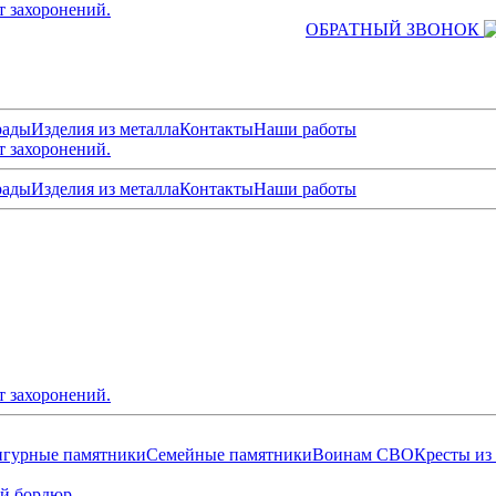
т захоронений.
ОБРАТНЫЙ ЗВОНОК
рады
Изделия из металла
Контакты
Наши работы
т захоронений.
рады
Изделия из металла
Контакты
Наши работы
т захоронений.
гурные памятники
Семейные памятники
Воинам СВО
Кресты из
й бордюр