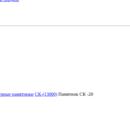
урные памятники
СК-(13000)
Памятник СК -20