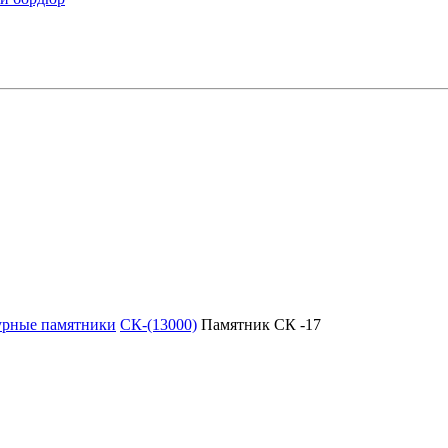
урные памятники
СК-(13000)
Памятник СК -17