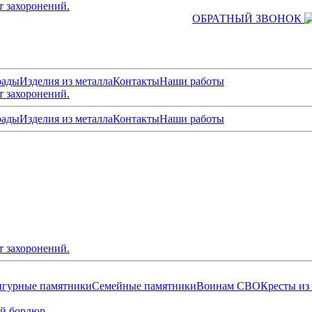
т захоронений.
ОБРАТНЫЙ ЗВОНОК
рады
Изделия из металла
Контакты
Наши работы
т захоронений.
рады
Изделия из металла
Контакты
Наши работы
т захоронений.
гурные памятники
Семейные памятники
Воинам СВО
Кресты из
й бордюр