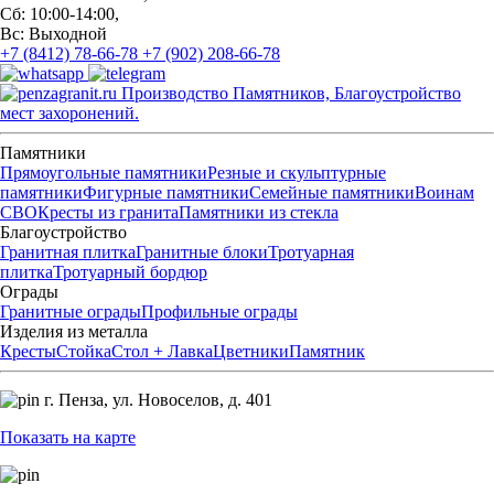
Сб: 10:00-14:00,
Вс: Выходной
+7 (8412) 78-66-78
+7 (902) 208-66-78
Производство Памятников, Благоустройство
мест захоронений.
Памятники
Прямоугольные памятники
Резные и скульптурные
памятники
Фигурные памятники
Семейные памятники
Воинам
СВО
Кресты из гранита
Памятники из стекла
Благоустройство
Гранитная плитка
Гранитные блоки
Тротуарная
плитка
Тротуарный бордюр
Ограды
Гранитные ограды
Профильные ограды
Изделия из металла
Кресты
Стойка
Стол + Лавка
Цветники
Памятник
г. Пенза,
ул. Новоселов, д. 401
Показать на карте