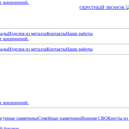
т захоронений.
ОБРАТНЫЙ ЗВОНОК
рады
Изделия из металла
Контакты
Наши работы
т захоронений.
рады
Изделия из металла
Контакты
Наши работы
т захоронений.
гурные памятники
Семейные памятники
Воинам СВО
Кресты из
й бордюр