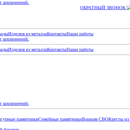
т захоронений.
ОБРАТНЫЙ ЗВОНОК
рады
Изделия из металла
Контакты
Наши работы
т захоронений.
рады
Изделия из металла
Контакты
Наши работы
т захоронений.
гурные памятники
Семейные памятники
Воинам СВО
Кресты из
й бордюр