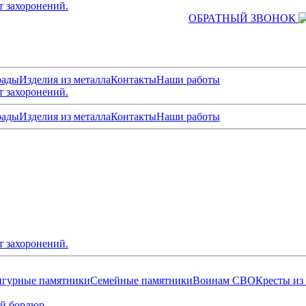
т захоронений.
ОБРАТНЫЙ ЗВОНОК
рады
Изделия из металла
Контакты
Наши работы
т захоронений.
рады
Изделия из металла
Контакты
Наши работы
т захоронений.
гурные памятники
Семейные памятники
Воинам СВО
Кресты из
й бордюр