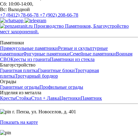
Сб: 10:00-14:00,
Вс: Выходной
+7 (8412) 78-66-78
+7 (902) 208-66-78
Производство Памятников, Благоустройство
мест захоронений.
Памятники
Прямоугольные памятники
Резные и скульптурные
памятники
Фигурные памятники
Семейные памятники
Воинам
СВО
Кресты из гранита
Памятники из стекла
Благоустройство
Гранитная плитка
Гранитные блоки
Тротуарная
плитка
Тротуарный бордюр
Ограды
Гранитные ограды
Профильные ограды
Изделия из металла
Кресты
Стойка
Стол + Лавка
Цветники
Памятник
г. Пенза,
ул. Новоселов, д. 401
Показать на карте