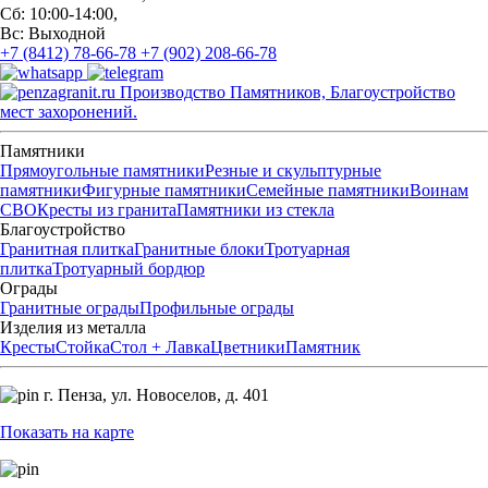
Сб: 10:00-14:00,
Вс: Выходной
+7 (8412) 78-66-78
+7 (902) 208-66-78
Производство Памятников, Благоустройство
мест захоронений.
Памятники
Прямоугольные памятники
Резные и скульптурные
памятники
Фигурные памятники
Семейные памятники
Воинам
СВО
Кресты из гранита
Памятники из стекла
Благоустройство
Гранитная плитка
Гранитные блоки
Тротуарная
плитка
Тротуарный бордюр
Ограды
Гранитные ограды
Профильные ограды
Изделия из металла
Кресты
Стойка
Стол + Лавка
Цветники
Памятник
г. Пенза,
ул. Новоселов, д. 401
Показать на карте