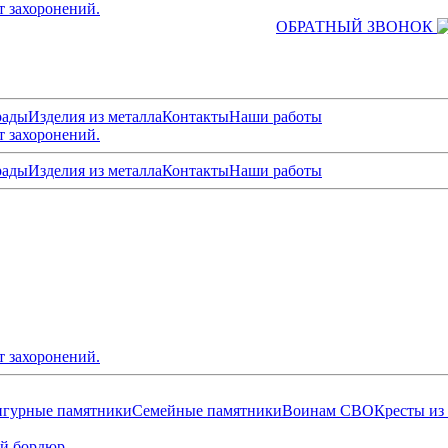
т захоронений.
ОБРАТНЫЙ ЗВОНОК
рады
Изделия из металла
Контакты
Наши работы
т захоронений.
рады
Изделия из металла
Контакты
Наши работы
т захоронений.
гурные памятники
Семейные памятники
Воинам СВО
Кресты из
й бордюр