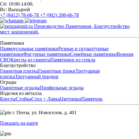
Сб: 10:00-14:00,
Вс: Выходной
+7 (8412) 78-66-78
+7 (902) 208-66-78
Производство Памятников, Благоустройство
мест захоронений.
Памятники
Прямоугольные памятники
Резные и скульптурные
памятники
Фигурные памятники
Семейные памятники
Воинам
СВО
Кресты из гранита
Памятники из стекла
Благоустройство
Гранитная плитка
Гранитные блоки
Тротуарная
плитка
Тротуарный бордюр
Ограды
Гранитные ограды
Профильные ограды
Изделия из металла
Кресты
Стойка
Стол + Лавка
Цветники
Памятник
г. Пенза,
ул. Новоселов, д. 401
Показать на карте