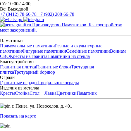
Сб: 10:00-14:00,
Вс: Выходной
+7 (8412) 78-66-78
+7 (902) 208-66-78
Производство Памятников, Благоустройство
мест захоронений.
Памятники
Прямоугольные памятники
Резные и скульптурные
памятники
Фигурные памятники
Семейные памятники
Воинам
СВО
Кресты из гранита
Памятники из стекла
Благоустройство
Гранитная плитка
Гранитные блоки
Тротуарная
плитка
Тротуарный бордюр
Ограды
Гранитные ограды
Профильные ограды
Изделия из металла
Кресты
Стойка
Стол + Лавка
Цветники
Памятник
г. Пенза,
ул. Новоселов, д. 401
Показать на карте