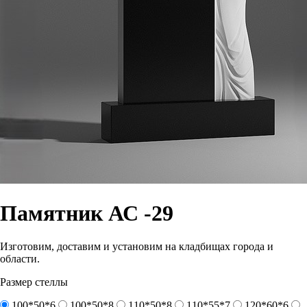
Памятник АС -29
Изготовим, доставим и установим на кладбищах города и
области.
Размер стеллы
100*50*6
100*50*8
110*50*8
110*55*7
120*60*6