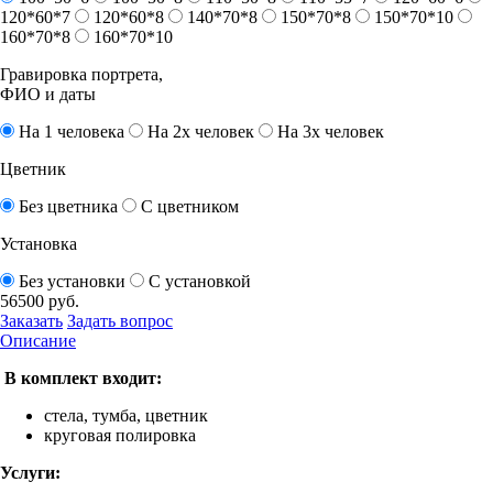
120*60*7
120*60*8
140*70*8
150*70*8
150*70*10
160*70*8
160*70*10
Гравировка портрета,
ФИО и даты
На 1 человека
На 2х человек
На 3х человек
Цветник
Без цветника
С цветником
Установка
Без установки
С установкой
56500
руб.
Заказать
Задать вопрос
Описание
В комплект входит:
стела, тумба, цветник
круговая полировка
Услуги: