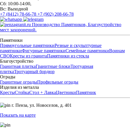
Сб: 10:00-14:00,
Вс: Выходной
+7 (8412) 78-66-78
+7 (902) 208-66-78
Производство Памятников, Благоустройство
мест захоронений.
Памятники
Прямоугольные памятники
Резные и скульптурные
памятники
Фигурные памятники
Семейные памятники
Воинам
СВО
Кресты из гранита
Памятники из стекла
Благоустройство
Гранитная плитка
Гранитные блоки
Тротуарная
плитка
Тротуарный бордюр
Ограды
Гранитные ограды
Профильные ограды
Изделия из металла
Кресты
Стойка
Стол + Лавка
Цветники
Памятник
г. Пенза,
ул. Новоселов, д. 401
Показать на карте