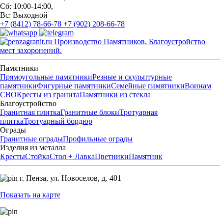
Сб: 10:00-14:00,
Вс: Выходной
+7 (8412) 78-66-78
+7 (902) 208-66-78
Производство Памятников, Благоустройство
мест захоронений.
Памятники
Прямоугольные памятники
Резные и скульптурные
памятники
Фигурные памятники
Семейные памятники
Воинам
СВО
Кресты из гранита
Памятники из стекла
Благоустройство
Гранитная плитка
Гранитные блоки
Тротуарная
плитка
Тротуарный бордюр
Ограды
Гранитные ограды
Профильные ограды
Изделия из металла
Кресты
Стойка
Стол + Лавка
Цветники
Памятник
г. Пенза,
ул. Новоселов, д. 401
Показать на карте