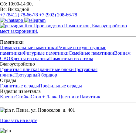
Сб: 10:00-14:00,
Вс: Выходной
+7 (8412) 78-66-78
+7 (902) 208-66-78
Производство Памятников, Благоустройство
мест захоронений.
Памятники
Прямоугольные памятники
Резные и скульптурные
памятники
Фигурные памятники
Семейные памятники
Воинам
СВО
Кресты из гранита
Памятники из стекла
Благоустройство
Гранитная плитка
Гранитные блоки
Тротуарная
плитка
Тротуарный бордюр
Ограды
Гранитные ограды
Профильные ограды
Изделия из металла
Кресты
Стойка
Стол + Лавка
Цветники
Памятник
г. Пенза,
ул. Новоселов, д. 401
Показать на карте