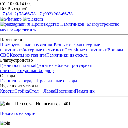
Сб: 10:00-14:00,
Вс: Выходной
+7 (8412) 78-66-78
+7 (902) 208-66-78
Производство Памятников, Благоустройство
мест захоронений.
Памятники
Прямоугольные памятники
Резные и скульптурные
памятники
Фигурные памятники
Семейные памятники
Воинам
СВО
Кресты из гранита
Памятники из стекла
Благоустройство
Гранитная плитка
Гранитные блоки
Тротуарная
плитка
Тротуарный бордюр
Ограды
Гранитные ограды
Профильные ограды
Изделия из металла
Кресты
Стойка
Стол + Лавка
Цветники
Памятник
г. Пенза,
ул. Новоселов, д. 401
Показать на карте