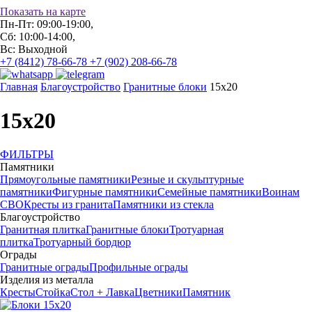
Показать на карте
Пн-Пт: 09:00-19:00,
Сб: 10:00-14:00,
Вс: Выходной
+7 (8412) 78-66-78
+7 (902) 208-66-78
Главная
Благоустройство
Гранитные блоки
15х20
15х20
ФИЛЬТРЫ
Памятники
Прямоугольные памятники
Резные и скульптурные
памятники
Фигурные памятники
Семейные памятники
Воинам
СВО
Кресты из гранита
Памятники из стекла
Благоустройство
Гранитная плитка
Гранитные блоки
Тротуарная
плитка
Тротуарный бордюр
Ограды
Гранитные ограды
Профильные ограды
Изделия из металла
Кресты
Стойка
Стол + Лавка
Цветники
Памятник