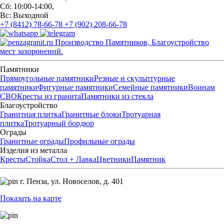
Сб: 10:00-14:00,
Вс: Выходной
+7 (8412) 78-66-78
+7 (902) 208-66-78
Производство Памятников, Благоустройство
мест захоронений.
Памятники
Прямоугольные памятники
Резные и скульптурные
памятники
Фигурные памятники
Семейные памятники
Воинам
СВО
Кресты из гранита
Памятники из стекла
Благоустройство
Гранитная плитка
Гранитные блоки
Тротуарная
плитка
Тротуарный бордюр
Ограды
Гранитные ограды
Профильные ограды
Изделия из металла
Кресты
Стойка
Стол + Лавка
Цветники
Памятник
г. Пенза,
ул. Новоселов, д. 401
Показать на карте