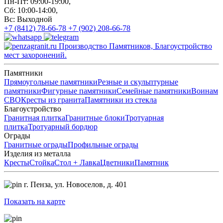
Пн-Пт: 09:00-19:00,
Сб: 10:00-14:00,
Вс: Выходной
+7 (8412) 78-66-78
+7 (902) 208-66-78
Производство Памятников, Благоустройство
мест захоронений.
Памятники
Прямоугольные памятники
Резные и скульптурные
памятники
Фигурные памятники
Семейные памятники
Воинам
СВО
Кресты из гранита
Памятники из стекла
Благоустройство
Гранитная плитка
Гранитные блоки
Тротуарная
плитка
Тротуарный бордюр
Ограды
Гранитные ограды
Профильные ограды
Изделия из металла
Кресты
Стойка
Стол + Лавка
Цветники
Памятник
г. Пенза,
ул. Новоселов, д. 401
Показать на карте