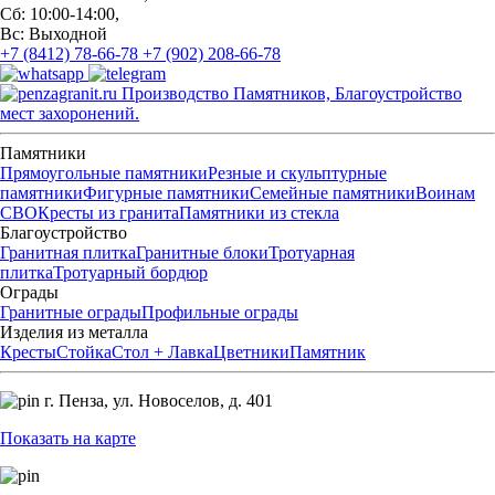
Сб: 10:00-14:00,
Вс: Выходной
+7 (8412) 78-66-78
+7 (902) 208-66-78
Производство Памятников, Благоустройство
мест захоронений.
Памятники
Прямоугольные памятники
Резные и скульптурные
памятники
Фигурные памятники
Семейные памятники
Воинам
СВО
Кресты из гранита
Памятники из стекла
Благоустройство
Гранитная плитка
Гранитные блоки
Тротуарная
плитка
Тротуарный бордюр
Ограды
Гранитные ограды
Профильные ограды
Изделия из металла
Кресты
Стойка
Стол + Лавка
Цветники
Памятник
г. Пенза,
ул. Новоселов, д. 401
Показать на карте