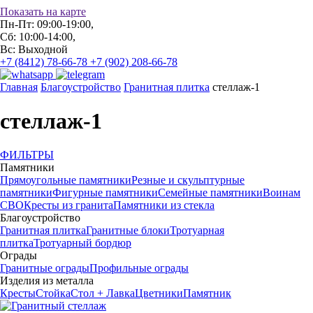
Показать на карте
Пн-Пт: 09:00-19:00,
Сб: 10:00-14:00,
Вс: Выходной
+7 (8412) 78-66-78
+7 (902) 208-66-78
Главная
Благоустройство
Гранитная плитка
стеллаж-1
стеллаж-1
ФИЛЬТРЫ
Памятники
Прямоугольные памятники
Резные и скульптурные
памятники
Фигурные памятники
Семейные памятники
Воинам
СВО
Кресты из гранита
Памятники из стекла
Благоустройство
Гранитная плитка
Гранитные блоки
Тротуарная
плитка
Тротуарный бордюр
Ограды
Гранитные ограды
Профильные ограды
Изделия из металла
Кресты
Стойка
Стол + Лавка
Цветники
Памятник