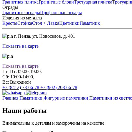
Гранитная плитка
Гранитные блоки
Тротуарная плитка
Тротуарн
Ограды
Гранитные ограды
Профильные ограды
Изделия из металла
Кресты
Стойка
Стол + Лавка
Цветники
Памятник
г. Пенза,
ул. Новоселов, д. 401
Показать на карте
Показать на карте
Пн-Пт: 09:00-19:00,
Сб: 10:00-14:00,
Вс: Выходной
+7 (8412) 78-66-78
+7 (902) 208-66-78
Главная
Памятники
Фигурные памятники
Памятники из светло
Наши работы
Внимательны к деталям и заморочены на качестве