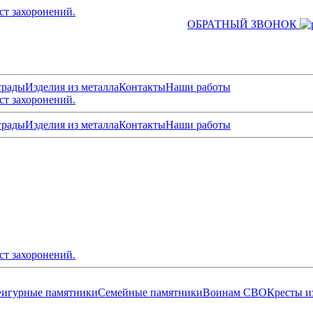
ст захоронений.
ОБРАТНЫЙ ЗВОНОК
грады
Изделия из металла
Контакты
Наши работы
ст захоронений.
грады
Изделия из металла
Контакты
Наши работы
ст захоронений.
игурные памятники
Семейные памятники
Воинам СВО
Кресты и