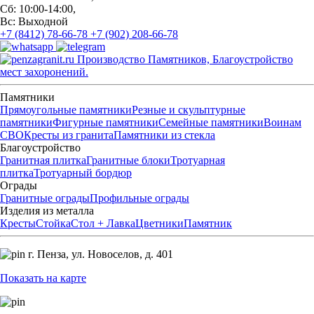
Сб: 10:00-14:00,
Вс: Выходной
+7 (8412) 78-66-78
+7 (902) 208-66-78
Производство Памятников, Благоустройство
мест захоронений.
Памятники
Прямоугольные памятники
Резные и скульптурные
памятники
Фигурные памятники
Семейные памятники
Воинам
СВО
Кресты из гранита
Памятники из стекла
Благоустройство
Гранитная плитка
Гранитные блоки
Тротуарная
плитка
Тротуарный бордюр
Ограды
Гранитные ограды
Профильные ограды
Изделия из металла
Кресты
Стойка
Стол + Лавка
Цветники
Памятник
г. Пенза,
ул. Новоселов, д. 401
Показать на карте