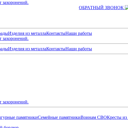
т захоронений.
ОБРАТНЫЙ ЗВОНОК
рады
Изделия из металла
Контакты
Наши работы
т захоронений.
рады
Изделия из металла
Контакты
Наши работы
т захоронений.
гурные памятники
Семейные памятники
Воинам СВО
Кресты из
й бордюр