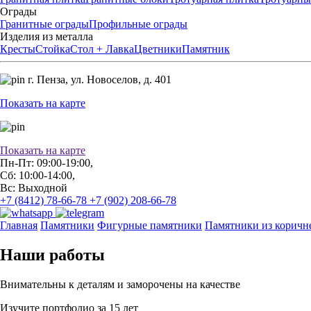
Ограды
Гранитные ограды
Профильные ограды
Изделия из металла
Кресты
Стойка
Стол + Лавка
Цветники
Памятник
г. Пенза,
ул. Новоселов, д. 401
Показать на карте
Показать на карте
Пн-Пт: 09:00-19:00,
Сб: 10:00-14:00,
Вс: Выходной
+7 (8412) 78-66-78
+7 (902) 208-66-78
Главная
Памятники
Фигурные памятники
Памятники из коричн
Наши работы
Внимательны к деталям и заморочены на качестве
Изучите портфолио за 15 лет