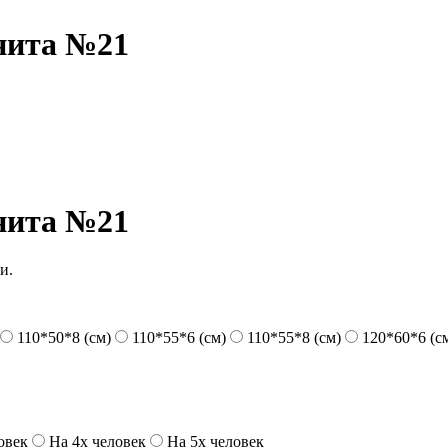
нита №21
нита №21
и.
110*50*8 (см)
110*55*6 (см)
110*55*8 (см)
120*60*6 (с
овек
На 4х человек
На 5х человек